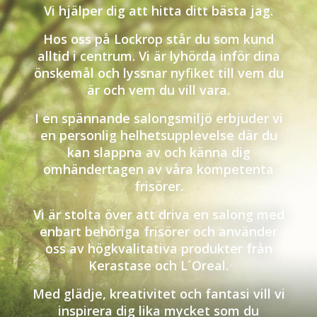
Vi hjälper dig att hitta ditt bästa jag.
Hos oss på Lockrop står du som kund
alltid i centrum. Vi är lyhörda inför dina
önskemål och lyssnar nyfiket till vem du
är och vem du vill vara.
I en spännande salongsmiljö erbjuder vi
en personlig helhetsupplevelse där du
kan slappna av och känna dig
omhändertagen av våra kompetenta
frisörer.
Vi är stolta över att driva en salong med
enbart behöriga frisörer och använder
oss av högkvalitativa produkter från
Kerastase och L´Oreal.
Med glädje, kreativitet och fantasi vill vi
inspirera dig lika mycket som du