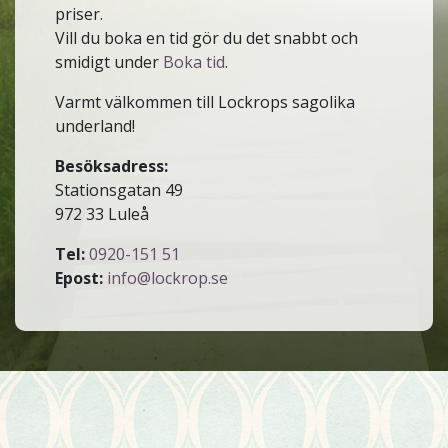
priser.
Vill du boka en tid gör du det snabbt och
smidigt under
Boka tid
.
Varmt välkommen till Lockrops sagolika
underland!
Besöksadress:
Stationsgatan 49
972 33 Luleå
Tel:
0920-151 51
Epost:
info@lockrop.se